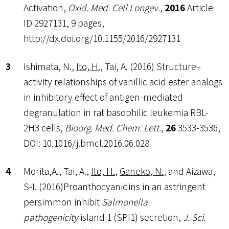
Activation,
Oxid. Med. Cell Longev.
,
2016
Article
ID 2927131, 9 pages,
http://dx.doi.org/10.1155/2016/2927131
Ishimata, N.,
Ito, H.
, Tai, A. (2016) Structure–
activity relationships of vanillic acid ester analogs
in inhibitory effect of antigen-mediated
degranulation in rat basophilic leukemia RBL-
2H3 cells,
Bioorg. Med. Chem. Lett.
,
26
3533-3536,
DOI: 10.1016/j.bmcl.2016.06.028
Morita,A., Tai, A.,
Ito, H.
,
Ganeko, N.
, and Aizawa,
S-I. (2016)Proanthocyanidins in an astringent
persimmon inhibit
Salmonella
pathogenicity
island 1 (SPI1) secretion,
J. Sci.