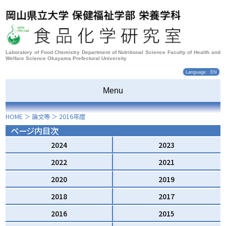
Laboratory of Food Chemistry Department of Nutritional Science Faculty of Health and
Welfare Science Okayama Prefectural University
Language : EN
Menu
HOME
＞
論文等
＞
2016
年度
ページ内目次
2024
2023
2022
2021
2020
2019
2018
2017
2016
2015