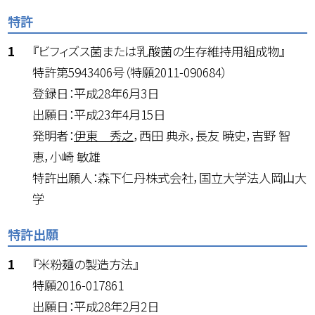
特許
『ビフィズス菌または乳酸菌の生存維持用組成物』
特許第5943406号（特願2011-090684）
登録日：平成28年6月3日
出願日：平成23年4月15日
発明者：
伊東 秀之
，西田 典永，長友 暁史，吉野 智
恵，小崎 敏雄
特許出願人：森下仁丹株式会社，国立大学法人岡山大
学
特許出願
『米粉麺の製造方法』
特願2016-017861
出願日：平成28年2月2日