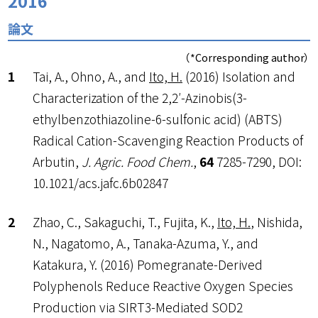
2016
論文
（*Corresponding author）
Tai, A., Ohno, A., and
Ito, H.
(2016) Isolation and
Characterization of the 2,2′-Azinobis(3-
ethylbenzothiazoline-6-sulfonic acid) (ABTS)
Radical Cation-Scavenging Reaction Products of
Arbutin,
J. Agric. Food Chem.
,
64
7285-7290, DOI:
10.1021/acs.jafc.6b02847
Zhao, C., Sakaguchi, T., Fujita, K.,
Ito, H.
, Nishida,
N., Nagatomo, A., Tanaka-Azuma, Y., and
Katakura, Y. (2016) Pomegranate-Derived
Polyphenols Reduce Reactive Oxygen Species
Production via SIRT3-Mediated SOD2