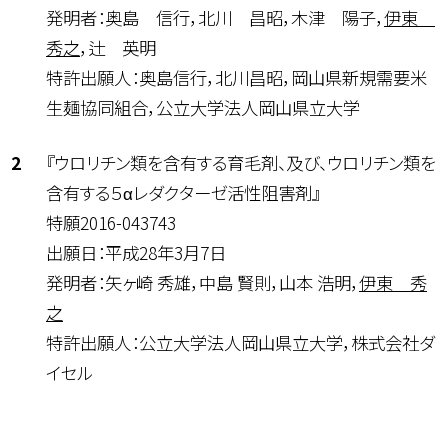
発明者：奥島 信行，北川 昌昭，木津 陽子，
伊東
秀之
，辻 英明
特許出願人：奥島信行，北川昌昭，岡山県新規需要米
生麺協同組合，公立大学法人岡山県立大学
『ウロリチン類を含有する育毛剤、及び、ウロリチン類を
含有する５αレダクターゼ活性阻害剤』
特願2016-043743
出願日：平成28年3月7日
発明者：矢ヶ崎 秀雄，中島 賢則，山本 浩明，
伊東 秀
之
特許出願人：公立大学法人岡山県立大学，株式会社ダ
イセル