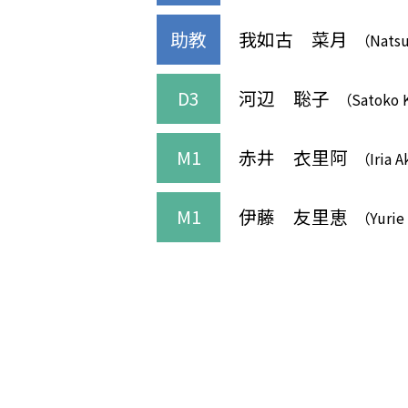
助教
我如古 菜月
（Natsu
D3
河辺 聡子
（Satoko 
M1
赤井 衣里阿
（Iria A
M1
伊藤 友里恵
（Yurie 