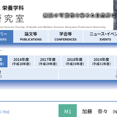
onal Science Faculty of Health and Welfare Science Okayama Prefectural University
バー
論文等
学会等
ニュース・イベ
BERS
PUBLICATIONS
CONFERENCES
EVENTS
ー
度
2016年度
2017年度
2018年度
2019年度
度）
（平成28年度）
（平成29年度）
（平成30年度）
（平成31年度）
度
）
M1
加藤 奈々
 Ito)
（N