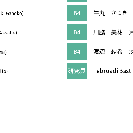
B4
牛丸 さつき
ki Ganeko)
B4
川脇 美祐
Kawabe)
（M
B4
渡辺 紗希
kai)
（S
研究員
Februadi Bast
Ito)