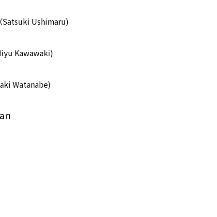
（Satsuki Ushimaru)
iyu Kawawaki)
aki Watanabe)
ian