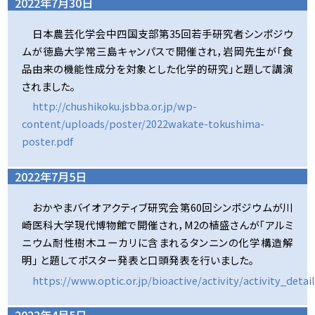
2022年7月30日
日本農芸化学会中四国支部第35回若手研究者シンポジウ
ムが徳島大学常三島キャンパスで開催され，岩岡先生が「食
品由来の機能性成分を対象とした化学的研究」と題して講演
されました。
http://chushikoku.jsbba.or.jp/wp-
content/uploads/poster/2022wakate-tokushima-
poster.pdf
2022年7月5日
おかやまバイオアクティブ研究会第60回シンポジウムが川
崎医科大学現代博物館で開催され，M2の植盛さんが「アルミ
ニウム耐性樹木ユーカリに含まれるタンニンの化学構造解
明」 と題してポスター発表と口頭発表を行いました。
https://www.optic.or.jp/bioactive/activity/activity_detai