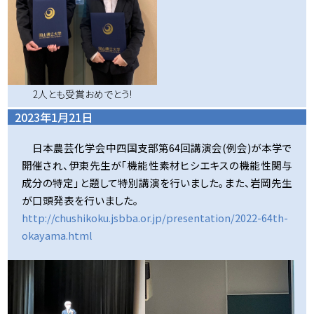
2人とも受賞おめでとう!
2023年1月21日
日本農芸化学会中四国支部第64回講演会(例会)が本学で
開催され、伊東先生が「機能性素材ヒシエキスの機能性関与
成分の特定」と題して特別講演を行いました。また、岩岡先生
が口頭発表を行いました。
http://chushikoku.jsbba.or.jp/presentation/2022-64th-
okayama.html