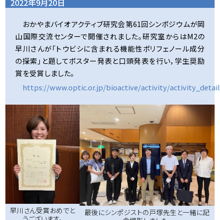
2022年9月20日
おかやまバイオアクティブ研究会第61回シンポジウムが岡
山国際交流センターで開催されました。研究室からはM2の
早川さんが「トウビシに含まれる機能性ポリフェノール成分
の探索」と題してポスター発表と口頭発表を行い，学生奨励
賞を受賞しました。
https://www.optic.or.jp/bioactive/activity/activity_detai
早川さん受賞おめでと
最後にシンポジストの戸塚先生と一緒に記
うございます。