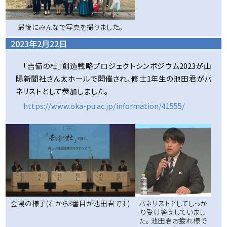
最後にみんなで写真を撮りました。
2023年2月22日
「吉備の杜」創造戦略プロジェクトシンポジウム2023が山
陽新聞社さん太ホールで開催され、修士1年生の池田君がパ
ネリストとして参加しました。
https://www.oka-pu.ac.jp/information/41555/
パネリストとしてしっか
会場の様子(右から3番目が池田君です)
り受け答えしていまし
た。 池田君お疲れ様で