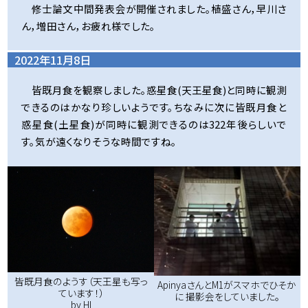
修士論文中間発表会が開催されました。植盛さん，早川さ
ん，増田さん，お疲れ様でした。
2022年11月8日
皆既月食を観察しました。惑星食(天王星食)と同時に観測
できるのはかなり珍しいようです。ちなみに次に皆既月食と
惑星食(土星食)が同時に観測できるのは322年後らしいで
す。気が遠くなりそうな時間ですね。
皆既月食のようす（天王星も写っ
ApinyaさんとM1がスマホでひそか
ています！）
に 撮影会をしていました。
by HI