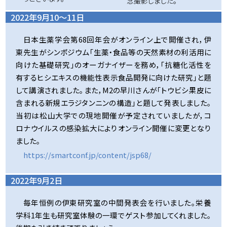
念撮影しました。
2022年9月10～11日
日本生薬学会第68回年会がオンライン上で開催され，伊
東先生がシンポジウム「生薬・食品等の天然素材の利活用に
向けた基礎研究」のオーガナイザーを務め，「抗糖化活性を
有するヒシエキスの機能性表示食品開発に向けた研究」と題
して講演されました。また，M2の早川さんが「トウビシ果皮に
含まれる新規エラジタンニンの構造」と題して発表しました。
当初は松山大学での現地開催が予定されていましたが，コ
ロナウイルスの感染拡大によりオンライン開催に変更となり
ました。
https://smartconf.jp/content/jsp68/
2022年9月2日
毎年恒例の伊東研究室の中間発表会を行いました。栄養
学科1年生も研究室体験の一環でゲスト参加してくれました。