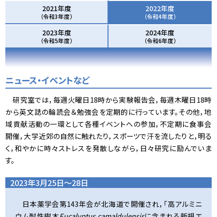
2021年度
2022年度
（令和3年度）
（令和4年度）
2023年度
2024年度
（令和5年度）
（令和6年度）
ニュース・イベントなど
研究室では，毎週火曜日18時から実験報告会，毎週木曜日18時
から英文誌の輪読会＆勉強会を定期的に行っています。その他，地
域貢献活動の一環として各種イベントへの参加，不定期に食事会
開催，大学近郊の自然に触れたり，スポーツで汗を流したりと，明る
く，和やかに時々ストレスを発散しながら，日々研究に励んでいま
す。
2023年3月25日～28日
日本薬学会第143年会が北海道で開催され，「高アルミニ
ウム耐性樹木
Eucalyptus camaldulensis
に含まれる新規エ