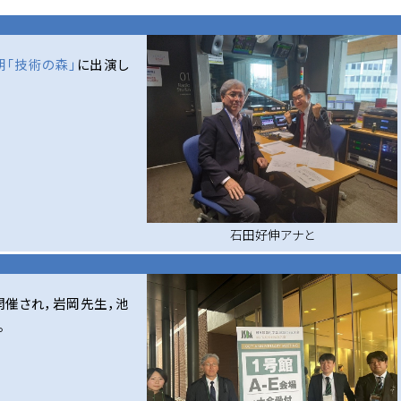
朝「技術の森」
に出演し
石田好伸アナと
開催され，岩岡先生，池
。