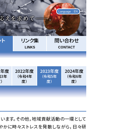
Language : EN
ント
リンク集
問い合わせ
LINKS
CONTACT
1年度
2022年度
2023年度
2024年度
和3年
（令和4年
（令和5年
（令和6年
）
度）
度）
度）
います。その他，地域貢献活動の一環として
やかに時々ストレスを発散しながら，日々研