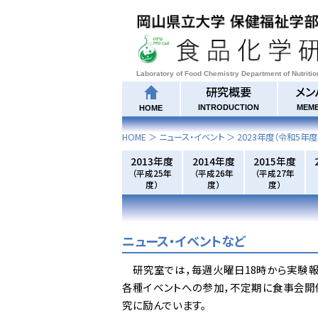
Laboratory of Food Chemistry Department of Nutriti
研究概要
メン
INTRODUCTION
MEM
HOME
HOME
＞ ニュース・イベント ＞
2023年度
（令和5年度
2013年度
2014年度
2015年度
（平成25年
（平成26年
（平成27年
度）
度）
度）
ニュース・イベントなど
研究室では，毎週火曜日18時から実験報
各種イベントへの参加，不定期に食事会開
究に励んでいます。