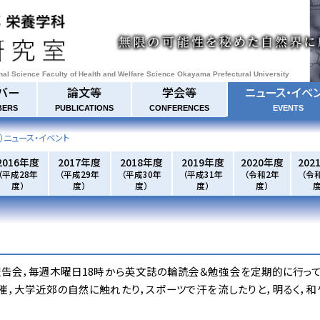
onal Science Faculty of Health and Welfare Science Okayama Prefectural University
バー
論文等
学会等
ニュース・イベ
BERS
PUBLICATIONS
CONFERENCES
EVENTS
）ニュース・イベント
2016年度
2017年度
2018年度
2019年度
2020年度
202
（平成28年
（平成29年
（平成30年
（平成31年
（令和2年
（令
度）
度）
度）
度）
度）
度
告会，毎週木曜日18時から英文誌の輪読会＆勉強会を定期的に行って
催，大学近郊の自然に触れたり，スポーツで汗を流したりと，明るく，和