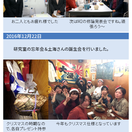
お二人ともお疲れ様でした
次はM2の修論発表会ですね。頑
張ろう～
2016年12月22日
研究室の忘年会＆土海さんの誕生会を行いました。
今年もクリスマス仕様となっています
クリスマスの時期なの
で、各自プレゼント持参