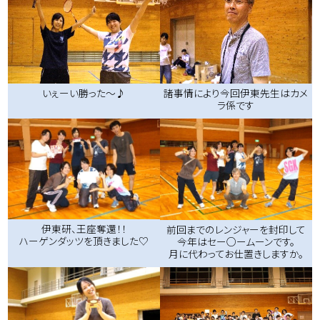
諸事情により今回伊東先生はカメ
いぇーい勝った～♪
ラ係です
伊東研、王座奪還！！
前回までのレンジャーを封印して
ハーゲンダッツを頂きました♡
今年はセー○ームーンです。
月に代わってお仕置きしますか。