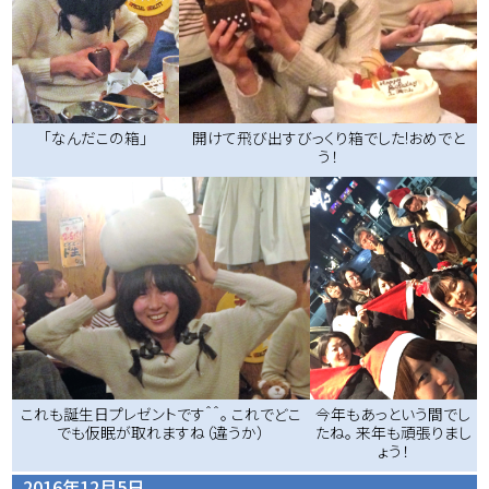
「なんだこの箱」
開けて飛び出すびっくり箱でした!おめでと
う！
今年もあっという間でし
これも誕生日プレゼントです＾＾。 これでどこ
たね。 来年も頑張りまし
でも仮眠が取れますね（違うか）
ょう！
2016年12月5日