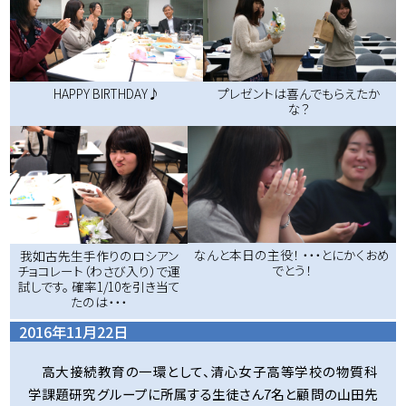
HAPPY BIRTHDAY♪
プレゼントは喜んでもらえたか
な？
なんと本日の主役！ ・・・とにかくおめ
我如古先生手作りのロシアン
でとう！
チョコレート（わさび入り）で運
試しです。 確率1/10を引き当て
たのは・・・
2016年11月22日
高大接続教育の一環として、清心女子高等学校の物質科
学課題研究グループに所属する生徒さん7名と顧問の山田先