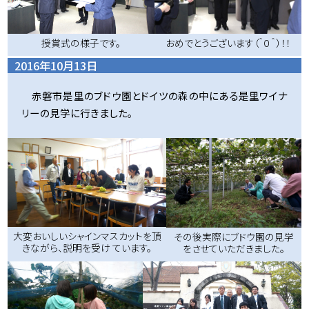
授賞式の様子です。
おめでとうございます（＾０＾）！！
2016年10月13日
赤磐市是里のブドウ園とドイツの森の中にある是里ワイナ
リーの見学に行きました。
大変おいしいシャインマスカットを頂
その後実際にブドウ園の見学
きながら、説明を受け ています。
をさせていただきました。