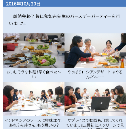
2016年10月20日
輪読会終了後に我如古先生のバースデーパーティーを行
いました。
おいしそうな料理！早く食べた～
やっぱりロシアンデザートはやる
い
んだね・・・
インドネシアのソースに興味津々。
サプライズで動画も用意してくれ
あれ？赤井さん、もう眠いの？
ていました。最初にスクリーンで見