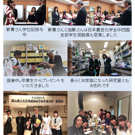
新實さん学位記授与
新實さんと加藤さんは日本農芸化学会中四国
中
支部学生奨励賞も受賞しました
昼食中。卒業生からプレゼントを
長らくお世話になった研究室とも
いただきました
お別れです