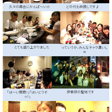
久々の再会にかんぱ～い☆
どの代も仲良しです♪
とても盛り上がりました
っていうか、みんなキャラ濃いし
w
伊東研の聖地です
「は～い質問！」「はいどうぞ
っ！」