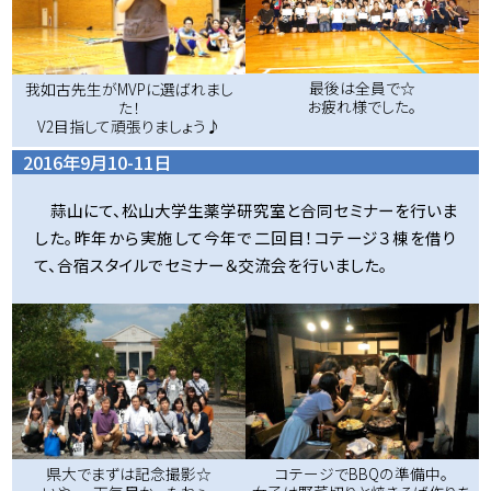
最後は全員で☆
我如古先生がMVPに選ばれまし
お疲れ様でした。
た！
V2目指して頑張りましょう♪
2016年9月10-11日
蒜山にて、松山大学生薬学研究室と合同セミナーを行いま
した。昨年から実施して今年で二回目！コテージ３棟を借り
て、合宿スタイルでセミナー＆交流会を行いました。
コテージでBBQの準備中。
県大でまずは記念撮影☆