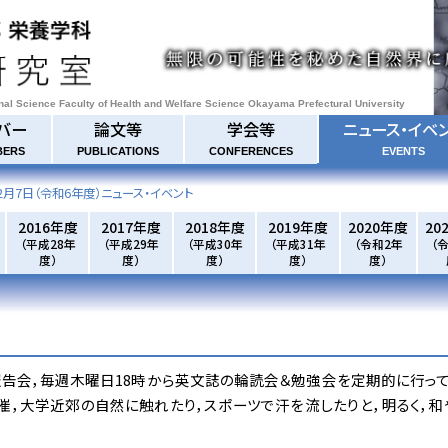
onal Science Faculty of Health and Welfare Science Okayama Prefectural University
バー
論文等
学会等
ニュース・イベ
BERS
PUBLICATIONS
CONFERENCES
EVENTS
2月7日
（令和6年度）ニュース・イベント
2016年度
2017年度
2018年度
2019年度
2020年度
20
（平成28年
（平成29年
（平成30年
（平成31年
（令和2年
（
度）
度）
度）
度）
度）
告会，毎週木曜日18時から英文誌の輪読会＆勉強会を定期的に行って
催，大学近郊の自然に触れたり，スポーツで汗を流したりと，明るく，和