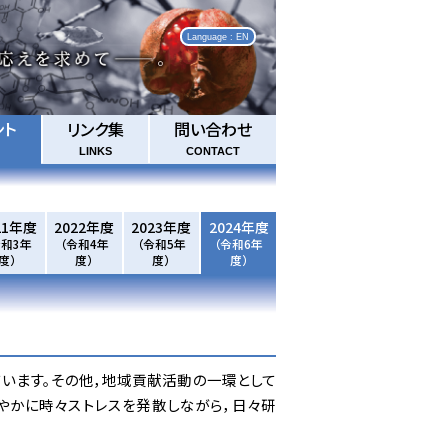
Language : EN
ント
リンク集
問い合わせ
LINKS
CONTACT
21年度
2022年度
2023年度
2024年度
令和3年
（令和4年
（令和5年
（令和6年
度）
度）
度）
度）
います。その他，地域貢献活動の一環として
やかに時々ストレスを発散しながら，日々研