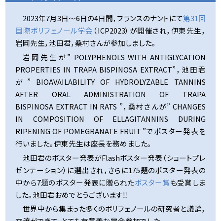
2023年7月3日～6日の4日間，フランスのナントにて
第31回
国際ポリフェノール学会
（ICP2023）が開催され，伊東先生，
岩岡先生，池田君，桑村さんが参加しました。
岩岡先生が” POLYPHENOLS WITH ANTIGLYCATION
PROPERTIES IN
TRAPA BISPINOSA
EXTRACT”，池田君
が” BIOAVAILABILITY OF HYDROLYZABLE TANNINS
AFTER ORAL ADMINISTRATION OF
TRAPA
BISPINOSA
EXTRACT IN RATS ”，桑村さんが” CHANGES
IN COMPOSITION OF ELLAGITANNINS DURING
RIPENING OF POMEGRANATE FRUIT ”でポスター発表を
行いました。伊東先生は座長を務めました。
池田君のポスター発表がFlashポスター発表（ショートプレ
ゼンテーション）に選出され，さらに175題のポスター発表の
中から7題のポスター発表に贈られた
ポスター賞
も受賞しま
した。池田君おめでとうございます‼
世界中から集まった多くのポリフェノールの研究者と議論，
交流ができて，とても有意義な学会参加でした。