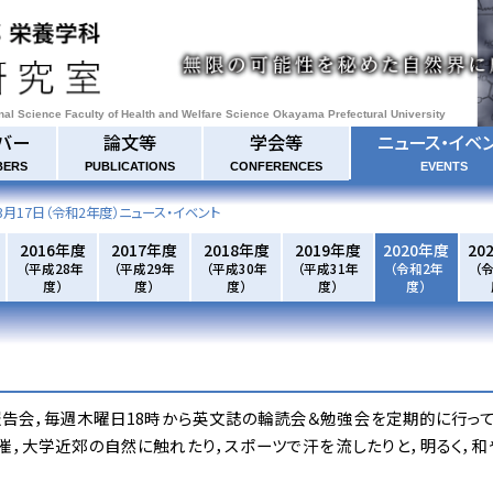
onal Science Faculty of Health and Welfare Science Okayama Prefectural University
バー
論文等
学会等
ニュース・イベ
BERS
PUBLICATIONS
CONFERENCES
EVENTS
3月17日
（令和2年度）ニュース・イベント
2016年度
2017年度
2018年度
2019年度
2020年度
20
（平成28年
（平成29年
（平成30年
（平成31年
（令和2年
（
度）
度）
度）
度）
度）
告会，毎週木曜日18時から英文誌の輪読会＆勉強会を定期的に行って
催，大学近郊の自然に触れたり，スポーツで汗を流したりと，明るく，和