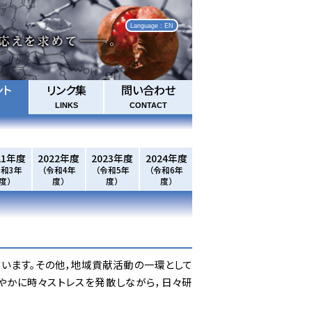
Language : EN
ント
リンク集
問い合わせ
LINKS
CONTACT
21年度
2022年度
2023年度
2024年度
令和3年
（令和4年
（令和5年
（令和6年
度）
度）
度）
度）
います。その他，地域貢献活動の一環として
やかに時々ストレスを発散しながら，日々研