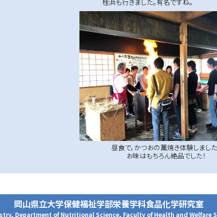
桂浜も行きました。有名ですね。
昼食で，かつおの藁焼き体験しました
お味はもちろん絶品でした！
岡山県立大学保健福祉学部栄養学科食品化学研究室
stry, Department of Nutritional Science, Faculty of Health and Welfare 