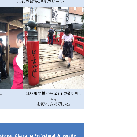
浜辺を散策。きもちいーい！
。
はりまや橋から岡山に帰りまし
た。
お疲れさまでした。
Science, Okayama Prefectural University