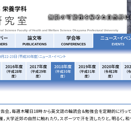
onal Science Faculty of Health and Welfare Science Okayama Prefectural University
バー
論文等
学会等
ニュース・イベ
BERS
PUBLICATIONS
CONFERENCES
EVENTS
9月22-23日
（平成30年度）ニュース・イベント
2016年度
2017年度
2018年度
2019年度
2020年度
20
（平成28年
（平成29年
（平成30年
（平成31年
（令和2年
（
度）
度）
度）
度）
度）
告会，毎週木曜日18時から英文誌の輪読会＆勉強会を定期的に行って
催，大学近郊の自然に触れたり，スポーツで汗を流したりと，明るく，和