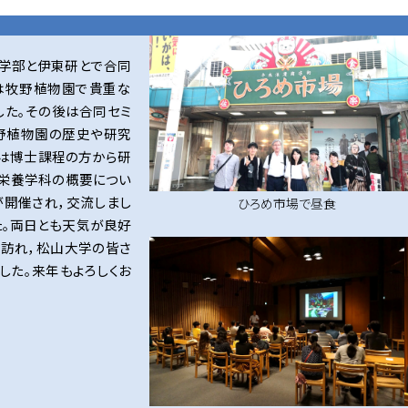
薬学部と伊東研とで合同
は牧野植物園で貴重な
した。その後は合同セミ
野植物園の歴史や研究
らは博士課程の方から研
栄養学科の概要につい
が開催され，交流しまし
ひろめ市場で昼食
た。両日とも天気が良好
も訪れ，松山大学の皆さ
した。来年もよろしくお