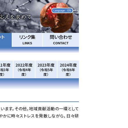
Language : EN
ント
リンク集
問い合わせ
LINKS
CONTACT
21年度
2022年度
2023年度
2024年度
令和3年
（令和4年
（令和5年
（令和6年
度）
度）
度）
度）
います。その他，地域貢献活動の一環として
やかに時々ストレスを発散しながら，日々研