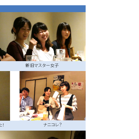
新旧マスター女子
ナニコレ？
た！