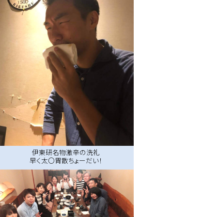
伊東研名物激辛の洗礼
早く太〇胃散ちょーだい！