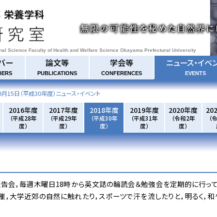
onal Science Faculty of Health and Welfare Science Okayama Prefectural University
バー
論文等
学会等
ニュース・イベ
BERS
PUBLICATIONS
CONFERENCES
EVENTS
9月15日
（平成30年度）ニュース・イベント
2016年度
2017年度
2018年度
2019年度
2020年度
20
（平成28年
（平成29年
（平成30年
（平成31年
（令和2年
（
度）
度）
度）
度）
度）
告会，毎週木曜日18時から英文誌の輪読会＆勉強会を定期的に行って
催，大学近郊の自然に触れたり，スポーツで汗を流したりと，明るく，和