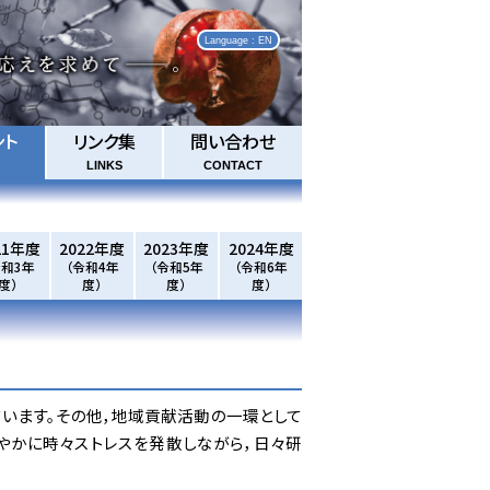
Language : EN
ント
リンク集
問い合わせ
LINKS
CONTACT
21年度
2022年度
2023年度
2024年度
令和3年
（令和4年
（令和5年
（令和6年
度）
度）
度）
度）
います。その他，地域貢献活動の一環として
やかに時々ストレスを発散しながら，日々研