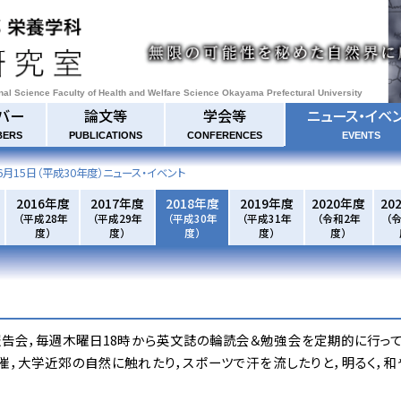
onal Science Faculty of Health and Welfare Science Okayama Prefectural University
バー
論文等
学会等
ニュース・イベ
BERS
PUBLICATIONS
CONFERENCES
EVENTS
6月15日
（平成30年度）ニュース・イベント
2016年度
2017年度
2018年度
2019年度
2020年度
20
（平成28年
（平成29年
（平成30年
（平成31年
（令和2年
（
度）
度）
度）
度）
度）
告会，毎週木曜日18時から英文誌の輪読会＆勉強会を定期的に行って
催，大学近郊の自然に触れたり，スポーツで汗を流したりと，明るく，和