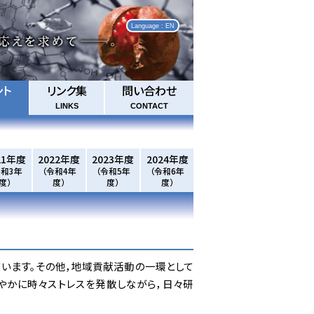
Language : EN
ント
リンク集
問い合わせ
LINKS
CONTACT
21年度
2022年度
2023年度
2024年度
令和3年
（令和4年
（令和5年
（令和6年
度）
度）
度）
度）
います。その他，地域貢献活動の一環として
やかに時々ストレスを発散しながら，日々研