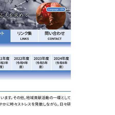
Language : EN
ント
リンク集
問い合わせ
LINKS
CONTACT
21年度
2022年度
2023年度
2024年度
令和3年
（令和4年
（令和5年
（令和6年
度）
度）
度）
度）
います。その他，地域貢献活動の一環として
やかに時々ストレスを発散しながら，日々研