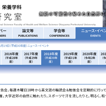
onal Science Faculty of Health and Welfare Science Okayama Prefectural University
バー
論文等
学会等
ニュース・イベ
BERS
PUBLICATIONS
CONFERENCES
EVENTS
5月19日
（平成30年度）ニュース・イベント
2016年度
2017年度
2018年度
2019年度
2020年度
20
（平成28年
（平成29年
（平成30年
（平成31年
（令和2年
（
度）
度）
度）
度）
度）
告会，毎週木曜日18時から英文誌の輪読会＆勉強会を定期的に行って
催，大学近郊の自然に触れたり，スポーツで汗を流したりと，明るく，和