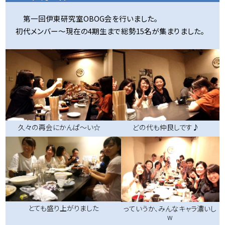
第一回伊東研究室OBOG会を行いました。
初代メンバー～現在の4期生まで総勢15名が集まりました。
久々の再会にかんぱ～い☆
どの代も仲良しです♪
とても盛り上がりました
っていうか、みんなキャラ濃いし
w