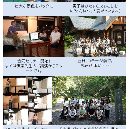
壮大な景色をバックに
男子はひたすら火おこしを
（ごめんね～、大変だったよね）
翌日、コテージ前で。
合同セミナー開始！
ちょっと眠い～zz
まずは伊東先生のご講演からスタ
ートです。
その後、ダッシュで塩釜冷泉に行き、