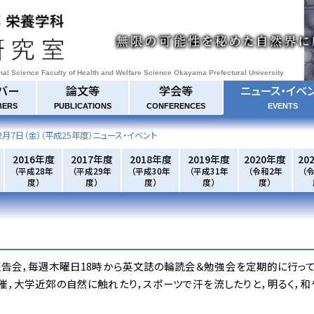
onal Science Faculty of Health and Welfare Science Okayama Prefectural University
バー
論文等
学会等
ニュース・イベ
BERS
PUBLICATIONS
CONFERENCES
EVENTS
2月7日（金）
（平成25年度）ニュース・イベント
2016年度
2017年度
2018年度
2019年度
2020年度
20
（平成28年
（平成29年
（平成30年
（平成31年
（令和2年
（
度）
度）
度）
度）
度）
告会，毎週木曜日18時から英文誌の輪読会＆勉強会を定期的に行って
催，大学近郊の自然に触れたり，スポーツで汗を流したりと，明るく，和