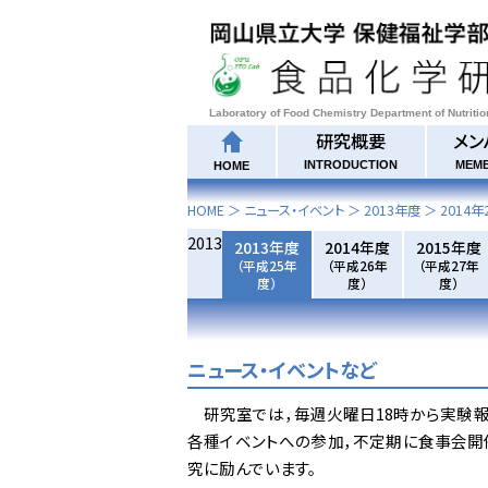
Laboratory of Food Chemistry Department of Nutriti
研究概要
メン
INTRODUCTION
MEM
HOME
HOME
＞ ニュース・イベント ＞
2013年度
＞
2014年
2013
2013年度
2014年度
2015年度
（平成25年
（平成26年
（平成27年
度）
度）
度）
ニュース・イベントなど
研究室では，毎週火曜日18時から実験報
各種イベントへの参加，不定期に食事会開
究に励んでいます。