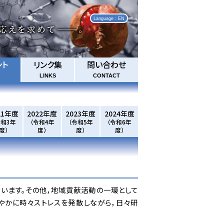
Language : EN
ント
リンク集
問い合わせ
LINKS
CONTACT
21年度
2022年度
2023年度
2024年度
令和3年
（令和4年
（令和5年
（令和6年
度）
度）
度）
度）
います。その他，地域貢献活動の一環として
やかに時々ストレスを発散しながら，日々研