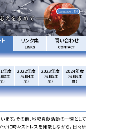
Language : EN
ント
リンク集
問い合わせ
LINKS
CONTACT
21年度
2022年度
2023年度
2024年度
令和3年
（令和4年
（令和5年
（令和6年
度）
度）
度）
度）
います。その他，地域貢献活動の一環として
やかに時々ストレスを発散しながら，日々研