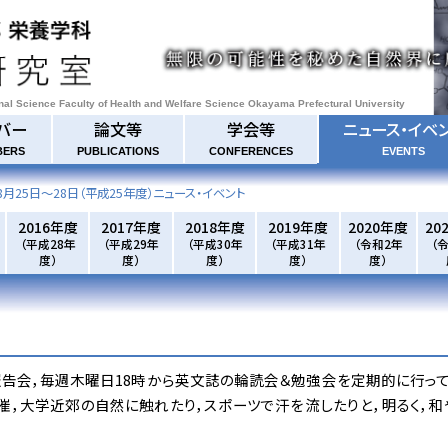
onal Science Faculty of Health and Welfare Science Okayama Prefectural University
バー
論文等
学会等
ニュース・イベ
BERS
PUBLICATIONS
CONFERENCES
EVENTS
8月25日～28日
（平成25年度）ニュース・イベント
2016年度
2017年度
2018年度
2019年度
2020年度
20
（平成28年
（平成29年
（平成30年
（平成31年
（令和2年
（
度）
度）
度）
度）
度）
告会，毎週木曜日18時から英文誌の輪読会＆勉強会を定期的に行って
催，大学近郊の自然に触れたり，スポーツで汗を流したりと，明るく，和